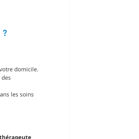
 ?
 votre domicile.
 des 
dans les soins 
ithérapeute 