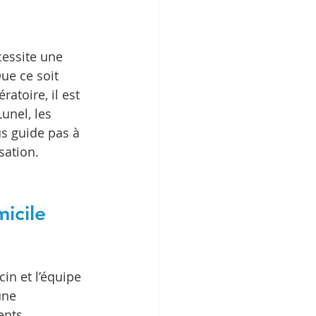
cessite une 
ue ce soit 
atoire, il est 
unel, les 
us guide pas à 
sation.
icile
in et l’équipe 
une 
ents, 