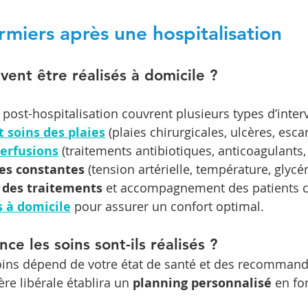
irmiers après une hospitalisation
vent être réalisés à domicile ?
 post-hospitalisation couvrent plusieurs types d’inter
 soins des plaies
 (plaies chirurgicales, ulcères, esca
perfusions
 (traitements antibiotiques, anticoagulants, i
des constantes
 (tension artérielle, température, glycé
e des traitements
 et accompagnement des patients 
s à domicile
 pour assurer un confort optimal.
ce les soins sont-ils réalisés ?
oins dépend de votre état de santé et des recommand
ère libérale établira un 
planning personnalisé
 en fo