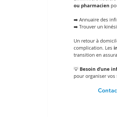
ou pharmacien
 po
➡️ Annuaire des inf
➡️ Trouver un kinés
Un retour à domicil
complication. Les 
i
transition en assura
💡 
Besoin d’une in
pour organiser vos 
Contact