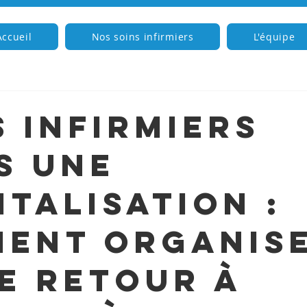
Accueil
Nos soins infirmiers
L'équipe
s infirmiers
s une
italisation :
ent organis
e retour à