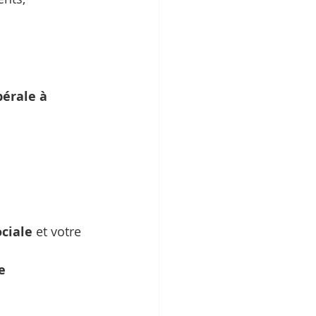
bérale à 
ociale
 et votre 
e 