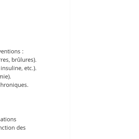
ventions :
rres, brûlures).
nsuline, etc.).
mie).
chroniques.
ations 
nction des 