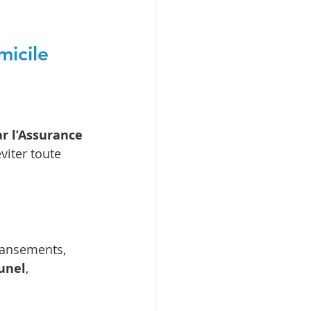
micile
r l’Assurance 
viter toute 
pansements, 
unel
, 