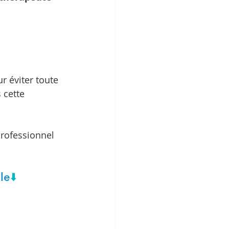
r éviter toute 
cette 
rofessionnel 
e​
⬇️