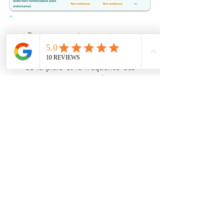
📋 L'ordonnance est
indispensable. Elle doit préciser
le type de soin, la localisation
de la plaie et la fréquence des
passages. Sans ordonnance,
l'acte ne peut pas être
remboursé. Si vous n'en avez
pas, appelez votre médecin
traitant avant de me contacter
— ou appelez-moi, je vous
guide dans la démarche.
Organiser vos soins de
pansements à domicile à
Lunel