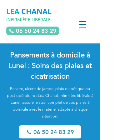
LEA
CHANAL
INFIRMIÈRE LIBÉRALE
📞 06 50 24 83 29
Pansements à domicile à
Lunel : Soins des plaies et
cicatrisation
Escarre, ulcère de jambe, plaie diabétique ou
post-opératoire : Léa Chanal, infirmière libérale à
Lunel, assure le suivi complet de vos plaies à
domicile avec le matériel adapté à chaque
situation.
📞 06 50 24 83 29