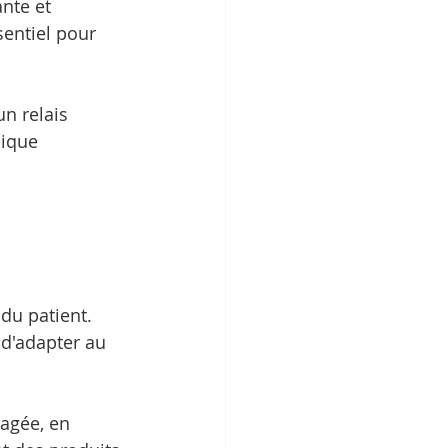
nte et 
entiel pour 
un relais 
ique 
du patient. 
 d'adapter au 
nagée, en 