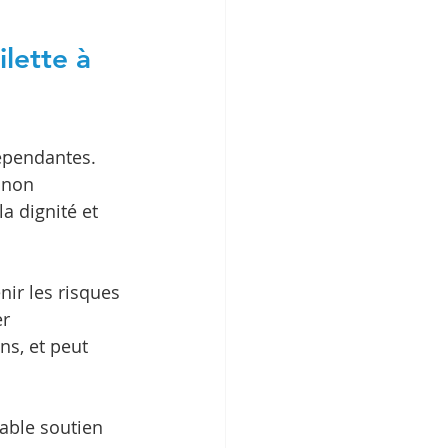
lette à 
épendantes. 
 non 
a dignité et 
ir les risques 
r 
s, et peut 
table soutien 