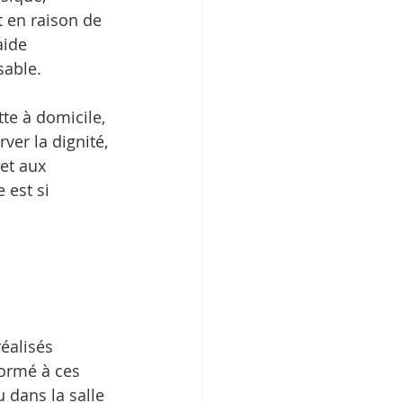
 en raison de 
aide 
sable.
te à domicile, 
ver la dignité, 
et aux 
 est si 
éalisés 
ormé à ces 
u dans la salle 