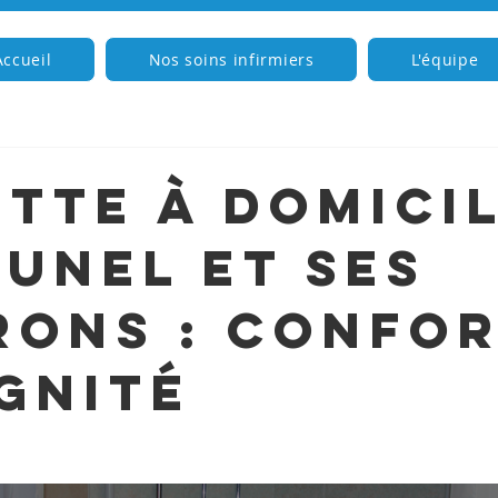
Accueil
Nos soins infirmiers
L'équipe
ette à domici
Lunel et ses
rons : confo
ignité