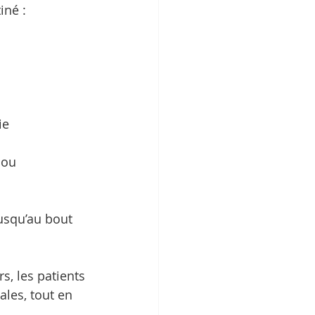
iné :
ie
 ou 
jusqu’au bout
s, les patients 
les, tout en 