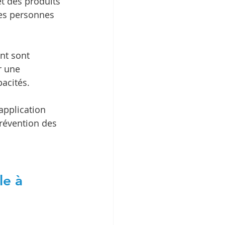
et des produits 
les personnes 
ent sont 
r une 
pacités.
application 
révention des 
le à 