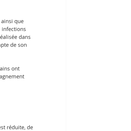
 ainsi que 
 infections 
réalisée dans 
mpte de son 
ains ont 
mpagnement 
st réduite, de 