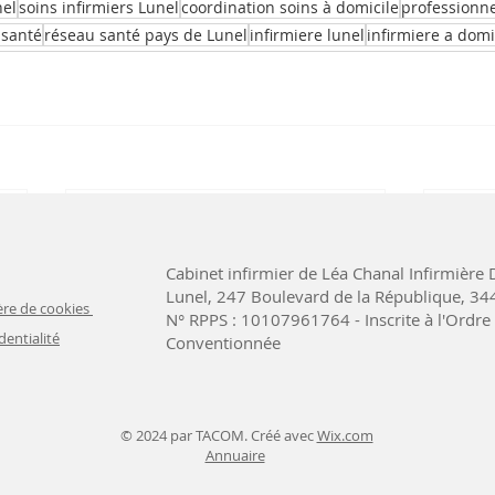
nel
soins infirmiers Lunel
coordination soins à domicile
professionne
 santé
réseau santé pays de Lunel
infirmiere lunel
infirmiere a domi
Cabinet infirmier de Léa Chanal Infirmière D
Lunel, 247 Boulevard de la République, 3
ère de cookies
N° RPPS : 10107961764 - Inscrite à l'Ordre 
dentialité
Conventionnée
© 2024 par TACOM. Créé avec
Wix.com
Annuaire