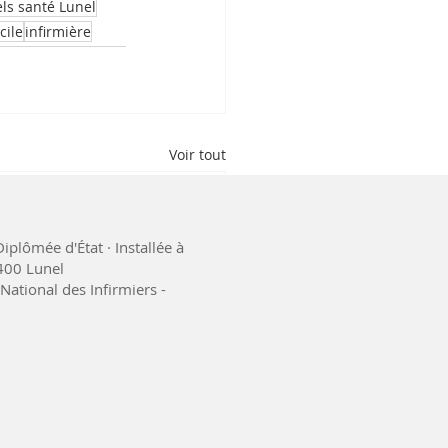
ls santé Lunel
cile
infirmière
Voir tout
iplômée d'État · Installée à
4400 Lunel
National des Infirmiers -