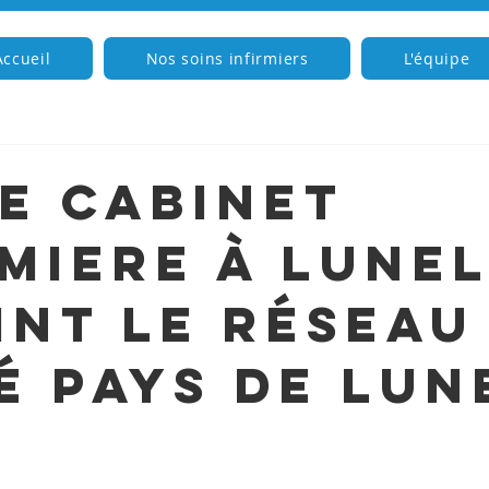
Accueil
Nos soins infirmiers
L'équipe
e cabinet
rmiere à Lune
int le Réseau
é Pays de Lun